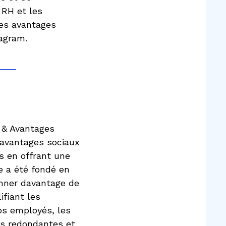
 RH et les
des avantages
iagram.
H & Avantages
’avantages sociaux
és en offrant une
se a été fondé en
onner davantage de
ifiant les
os employés, les
es redondantes et