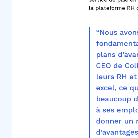
la plateforme RH 
“Nous avon
fondamental
plans d’ava
CEO de Coll
leurs RH et
excel, ce q
beaucoup de
à ses empl
donner un 
d’avantages