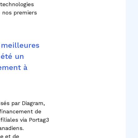
 technologies
e nos premiers
s meilleures
 été un
sement à
isés par Diagram,
 financement de
iliales via Portag3
anadiens.
ce et de