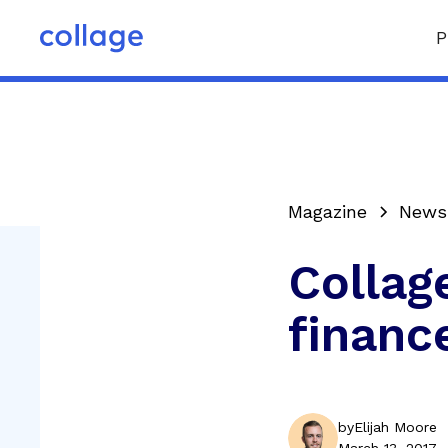
P
Magazine
News
Collag
financ
by
Elijah Moore