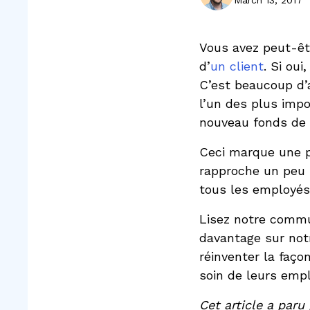
March 13, 2017
Vous avez peut-êt
d’
un client
. Si ou
C’est beaucoup d’
l’un des plus imp
nouveau fonds de c
Ceci marque une p
rapproche un peu p
tous les employés
Lisez notre commu
davantage sur not
réinventer la faço
soin de leurs emp
Cet article a paru