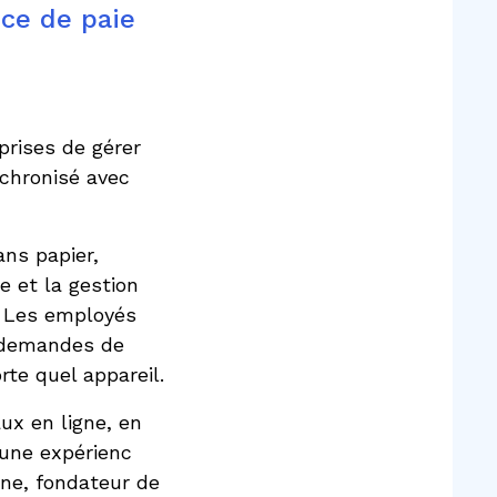
ice de paie
rises de gérer
nchronisé avec
ns papier,
e et la gestion
e. Les employés
e demandes de
te quel appareil.
ux en ligne, en
 une expérienc
une, fondateur de