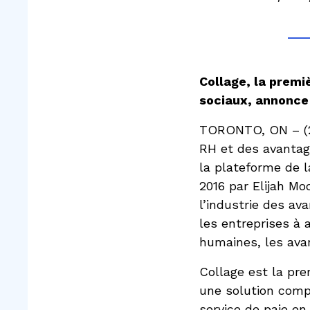
Collage, la premi
sociaux, annonce
TORONTO, ON – (22 
RH et des avantag
la plateforme de 
2016 par Elijah M
l’industrie des av
les entreprises à 
humaines, les avan
Collage est la pr
une solution compl
service de paie en