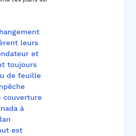
changement
èrent leurs
ondateur et
nt toujours
u de feuille
empêche
e couverture
anada à
lan
out est