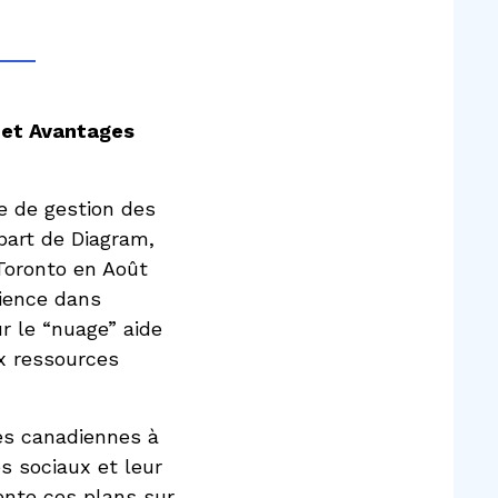
 et Avantages
e de gestion des
part de Diagram,
Toronto en Août
rience dans
ur le “nuage” aide
ux ressources
es canadiennes à
s sociaux et leur
rente ces plans sur