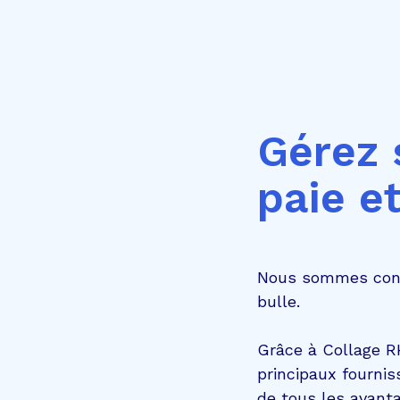
Gérez 
paie e
Nous sommes consc
bulle.
Grâce à Collage R
principaux fournis
de tous les avanta