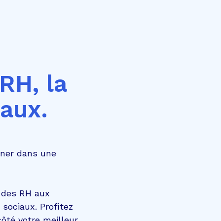
RH, la
iaux.
nner dans une
 des RH aux
 sociaux. Profitez
côté votre meilleur