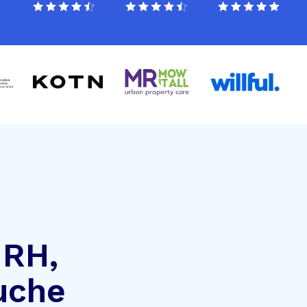
 RH,
uche